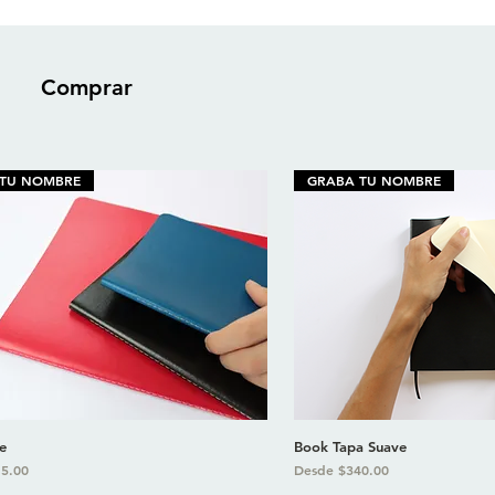
Comprar
 TU NOMBRE
GRABA TU NOMBRE
e
Book Tapa Suave
oferta
Precio de oferta
5.00
Desde
$340.00