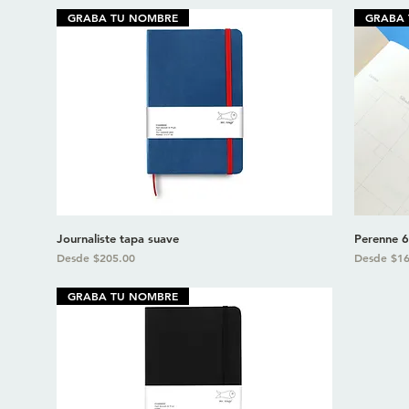
GRABA TU NOMBRE
GRABA
Journaliste tapa suave
Perenne 6
Precio de oferta
Precio de 
Desde
$205.00
Desde
$16
GRABA TU NOMBRE