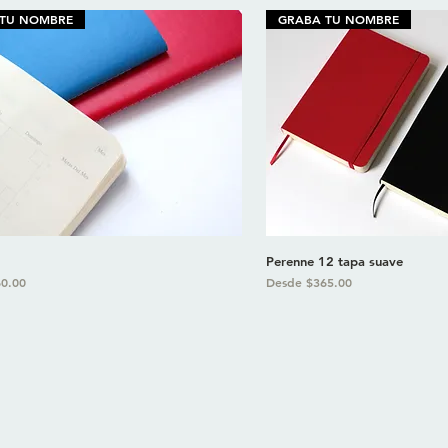
 TU NOMBRE
GRABA TU NOMBRE
Perenne 12 tapa suave
oferta
Precio de oferta
0.00
Desde
$365.00