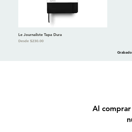
Le Journaliste Tapa Dura
Precio de oferta
Desde
$230.00
Grabado 
Al comprar 
n