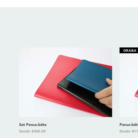
GRABA
Set Pense-bête
Pense-bêt
Precio de oferta
Precio de 
Desde
$305.00
Desde
$11