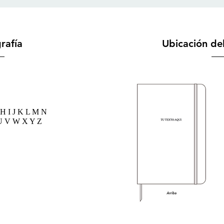
rafía
Ubicación de
H I J K L M N
U V W X Y Z