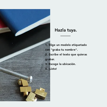
Hazla tuya.
1. Elige un modelo etiquetado
con "graba tu nombre".
2. Escribe el texto que quieras
grabar.
3. Escoge la ubicación.
4. ¡Listo!