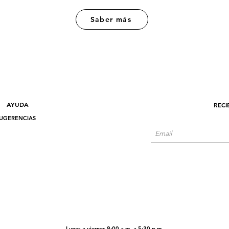
Saber más
AYUDA
RECI
UGERENCIAS
Lunes a viernes 9:00 a.m. a 5:30 p.m.